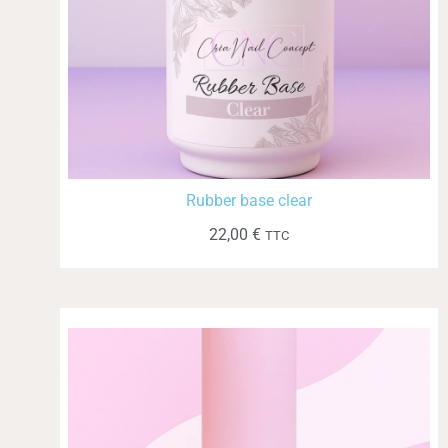
Rubber base clear
22,00
€
TTC