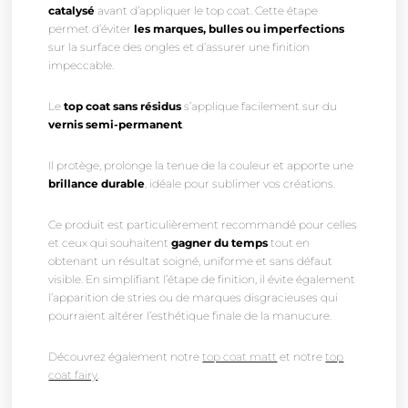
catalysé
avant d’appliquer le top coat. Cette étape
permet d’éviter
les marques, bulles ou imperfections
sur la surface des ongles et d’assurer une finition
impeccable.
Le
top coat sans résidus
s’applique facilement sur du
vernis semi-permanent
.
Il protège, prolonge la tenue de la couleur et apporte une
brillance durable
, idéale pour sublimer vos créations.
Ce produit est particulièrement recommandé pour celles
et ceux qui souhaitent
gagner du temps
tout en
obtenant un résultat soigné, uniforme et sans défaut
visible. En simplifiant l’étape de finition, il évite également
l’apparition de stries ou de marques disgracieuses qui
pourraient altérer l’esthétique finale de la manucure.
Découvrez également notre
top coat matt
et notre
top
coat fairy
.