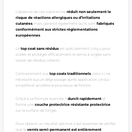
L’absence de ces substances
réduit non seulement le
risque de réactions allergiques ou d’irritations
cutanées
, mais garantit également qu’ils sont
fabriqués
conformément aux strictes réglementations
européennes
.
Le
top coat sans résidus
est spécialement conçu pour
sceller et protéger efficacement le vernis à ongles sans
laisser de résidus collants.
Contrairement aux
top coats traditionnels
, celui-ci ne
nécessite aucun dégraissage après application, ce qui
simplifie et accélère le processus de finition.
Grâce à sa formule avancée, il
durcit rapidement
et
forme une
couche protectrice résistante protectrice
sur la surface de l’ongle.
Pour obtenir un résultat optimal, il est essentiel de vérifier
que le
vernis semi-permanent est entièrement