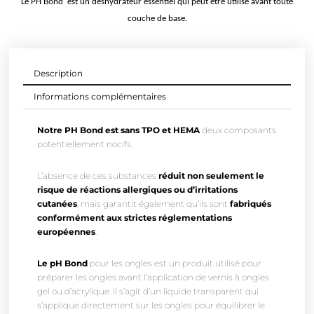
Le PH Bond est un déshydrateur essentiel qui peut être utilisé avant toute
couche de base.
Description
Informations complémentaires
Notre PH Bond est sans TPO et HEMA
deux composants
potentiellement nocifs.
L’absence de ces substances
réduit non seulement le
risque de réactions allergiques ou d’irritations
cutanées
, mais garantit également qu’ils sont
fabriqués
conformément aux strictes réglementations
européennes
.
Le pH Bond
pour les ongles est un produit utilisé pour
préparer les ongles avant l’application de vernis à ongles
gel ou d’acrylique. Il s’agit d’un liquide transparent qui
s’applique directement sur les ongles pour équilibrer le