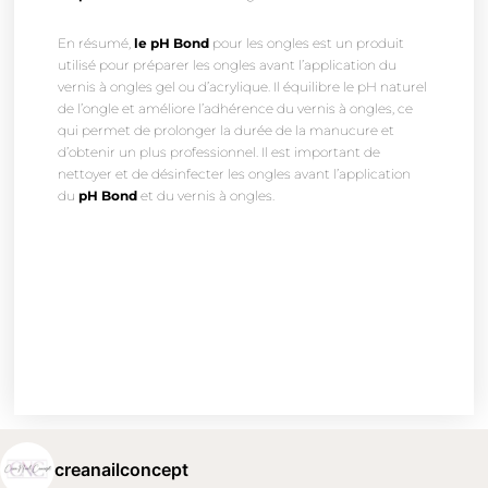
En résumé,
le pH Bond
pour les ongles est un produit
utilisé pour préparer les ongles avant l’application du
vernis à ongles gel ou d’acrylique. Il équilibre le pH naturel
de l’ongle et améliore l’adhérence du vernis à ongles, ce
qui permet de prolonger la durée de la manucure et
d’obtenir un plus professionnel. Il est important de
nettoyer et de désinfecter les ongles avant l’application
du
pH Bond
et du vernis à ongles.
creanailconcept